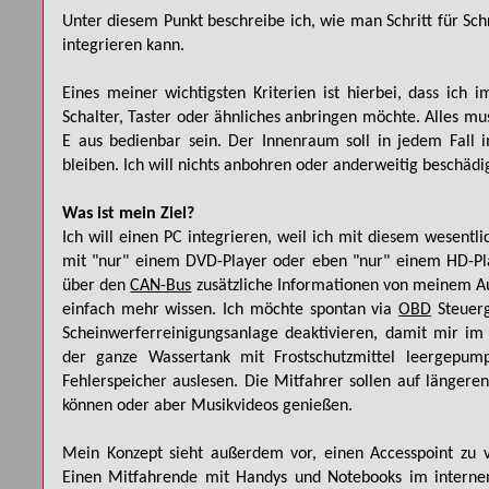
Unter diesem Punkt beschreibe ich, wie man Schritt für Sch
integrieren kann.
Eines meiner wichtigsten Kriterien ist hierbei, dass ich i
Schalter, Taster oder ähnliches anbringen möchte. Alles m
E aus bedienbar sein. Der Innenraum soll in jedem Fall 
bleiben. Ich will nichts anbohren oder anderweitig beschädi
Was ist mein Ziel?
Ich will einen PC integrieren, weil ich mit diesem wesentlic
mit "nur" einem DVD-Player oder eben "nur" einem HD-Pl
über den
CAN-Bus
zusätzliche Informationen von meinem Au
einfach mehr wissen. Ich möchte spontan via
OBD
Steuerg
Scheinwerferreinigungsanlage deaktivieren, damit mir im
der ganze Wassertank mit Frostschutzmittel leergepum
Fehlerspeicher auslesen. Die Mitfahrer sollen auf längere
können oder aber Musikvideos genießen.
Mein Konzept sieht außerdem vor, einen Accesspoint zu 
Einen Mitfahrende mit Handys und Notebooks im interne