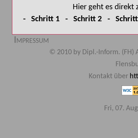
Hier geht es direkt 
-
Schritt 1
-
Schritt 2
-
Schritt
Impressum
© 2010 by Dipl.-Inform. (FH) 
Flensbu
Kontakt über
ht
Fri, 07. Au